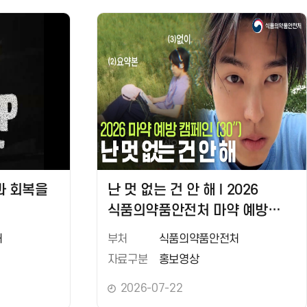
과 회복을
난 멋 없는 건 안 해 l 2026
식품의약품안전처 마약 예방
캠페인(30")
처
부처
식품의약품안전처
자료구분
홍보영상
2026-07-22