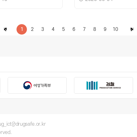
1
2
3
4
5
6
7
8
9
10
ct@drugsafe.or.kr
erved.