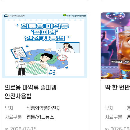
의료용 마약류 졸피뎀
딱 한 번
안전사용법
부처
식품의약품안전처
부처
자료구분
웹툰/카드뉴스
자료구분
2026-07-15
2026-06