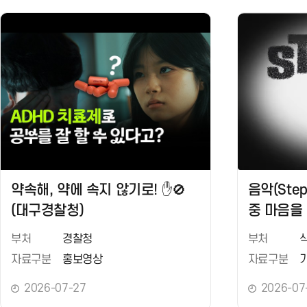
약속해, 약에 속지 않기로! ✋🚫
음악(Step
(대구경찰청)
중 마음을
음원
부처
경찰청
부처
자료구분
홍보영상
자료구분
2026-07-27
2026-07