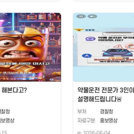
만 해본다고?
약물운전 전문가 3인
설명해드립니다🚨
경찰청
부처
경찰청
홍보영상
자료구분
홍보영상
-15
2026-06-04