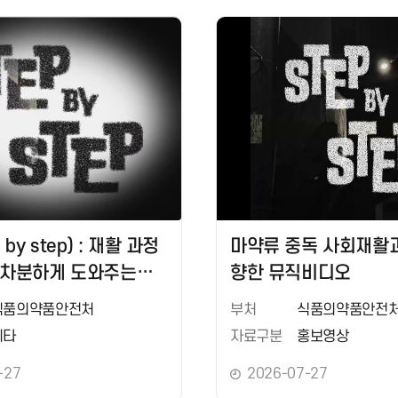
 by step) : 재활 과정
마약류 중독 사회재활
 차분하게 도와주는
향한 뮤직비디오
식품의약품안전처
부처
식품의약품안전
기타
자료구분
홍보영상
-27
2026-07-27