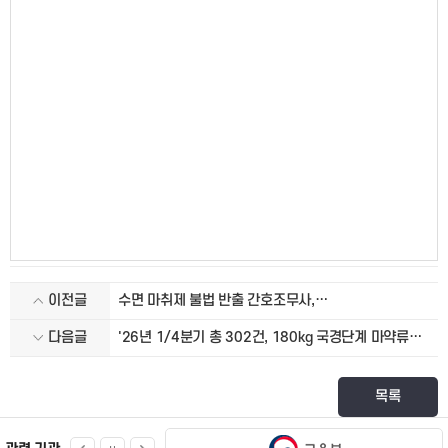
이전글
수면 마취제 불법 반출 간호조무사,
마약류통합관리시스템 허위보고 의사 적발
다음글
'26년 1/4분기 총 302건, 180kg 국경단계 마약류
적발
목록